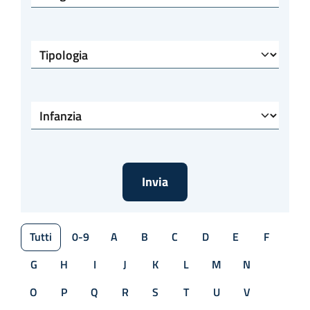
Tipologia
Specialità
Tutti
0-9
A
B
C
D
E
F
G
H
I
J
K
L
M
N
O
P
Q
R
S
T
U
V