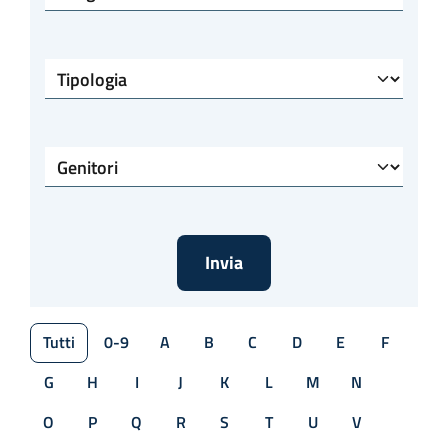
Tipologia
Specialità
Tutti
0-9
A
B
C
D
E
F
G
H
I
J
K
L
M
N
O
P
Q
R
S
T
U
V