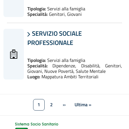
Tipologia:
Servizi alla famiglia
Specialità:
Genitori, Giovani
SERVIZIO SOCIALE

PROFESSIONALE
Tipologia:
Servizi alla famiglia
Specialità:
Dipendenze, Disabilità, Genitori,
Giovani, Nuove Povertà, Salute Mentale
Luogo:
Mappatura Ambiti Territoriali
Paginazione
1
2
››
Ultima »
Pagina attuale
Pagina
Pagina successiva
Ultima pagina