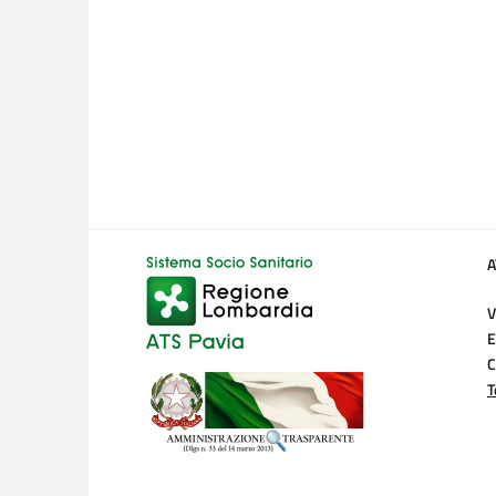
A
V
E
C
T