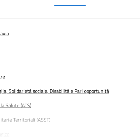
Pavia
are
, Solidarietà sociale, Disabilità e Pari opportunità
la Salute (ATS)
arie Territoriali (ASST)
ogico