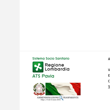
A
V
E
C
T