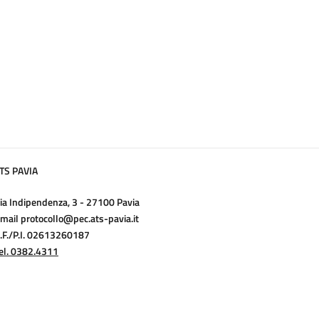
TS PAVIA
ia Indipendenza, 3 - 27100 Pavia
mail protocollo@pec.ats-pavia.it
.F./P.I. 02613260187
el. 0382.4311