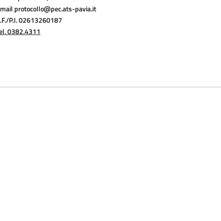
mail protocollo@pec.ats-pavia.it
.F./P.I. 02613260187
el. 0382.4311