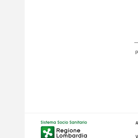
P
A
V